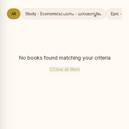
All
Study - Economics/പഠനം - ധനശാസ്ത്രം
Epic - 
No books found matching your criteria
Clear all filters